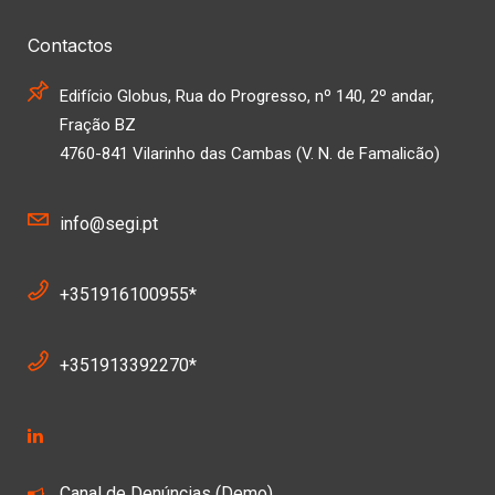
Contactos
Edifício Globus, Rua do Progresso, nº 140, 2º andar,
Fração BZ
4760-841 Vilarinho das Cambas (V. N. de Famalicão)
info@segi.pt
+351916100955*
+351913392270*
Canal de Denúncias (Demo)